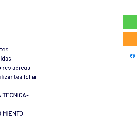
ntes
cidas
ónes aéreas
izantes foliar
A TECNICA-
IMIENTO!