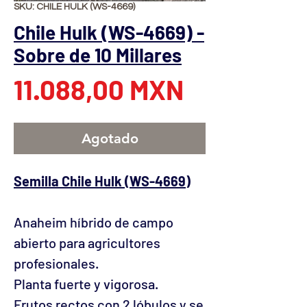
SKU: CHILE HULK (WS-4669)
Chile Hulk (WS-4669) -
Sobre de 10 Millares
Precio
11.088,00 MXN
Agotado
Semilla Chile Hulk (WS-4669)
Anaheim híbrido de campo
abierto para agricultores
profesionales.
Planta fuerte y vigorosa.
Frutos rectos con 2 lóbulos y se