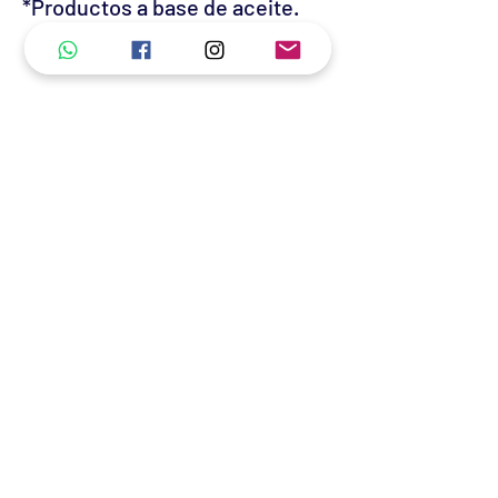
*Productos a base de aceite.
-REVISAR DOSIS EN FICHA
TECNICA-
¡GARANTIA DE ALTO
RENDIMIENTO!
No hay reseñas todavía
Comparte tu opinión. Deja la primera
reseña.
Dejar una reseña