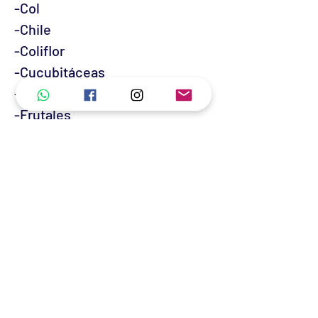
-Col
-Chile
-Coliflor
-Cucubitáceas
-Tomate, Jitomate
-Frutales
-REVISAR DOSIS Y APLICACIÓN
EN FICHA TECNICA-
¡GARANTIA DE ALTO
RENDIMIENTO!
No hay reseñas todavía