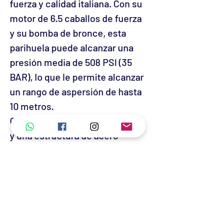
fuerza y calidad italiana. Con su
motor de 6.5 caballos de fuerza
y su bomba de bronce, esta
parihuela puede alcanzar una
presión media de 508 PSI (35
BAR), lo que le permite alcanzar
un rango de aspersión de hasta
10 metros.
Cuenta con pistones cerámicos
y una estructura de acero
soldado ultra-resistente. Este
KIT incluye manguera de 8.5
mm, lanza, manguera de
succión y descarga y cedazo.
Cuenta con garantía en todas