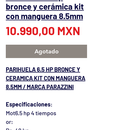
bronce y cerámica kit
con manguera 8.5mm
Precio
10.990,00 MXN
Agotado
PARIHUELA 6.5 HP BRONCE Y
CERAMICA KIT CON MANGUERA
8.5MM / MARCA PARAZZINI
Especificaciones
:
Mot
6.5 hp 4 tiempos
or: