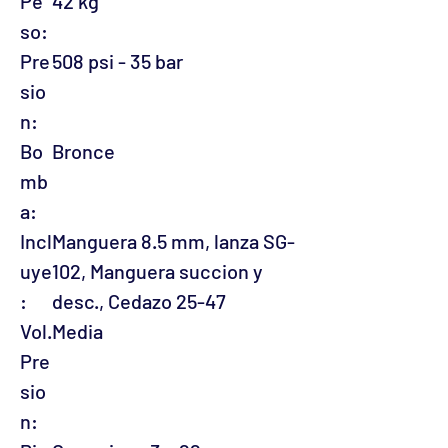
Pe
42 kg
so:
Pre
508 psi - 35 bar
sio
n:
Bo
Bronce
mb
a:
Incl
Manguera 8.5 mm, lanza SG-
uye
102, Manguera succion y
:
desc., Cedazo 25-47
Vol.
Media
Pre
sio
n: