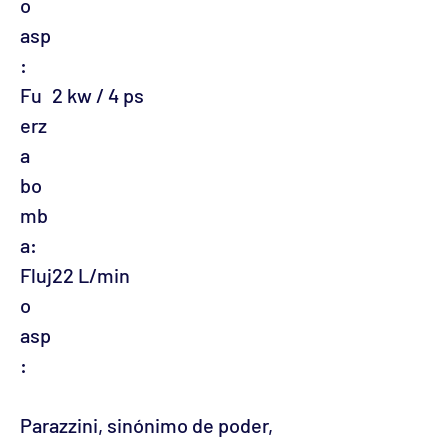
o
asp
:
Fu
2 kw / 4 ps
erz
a
bo
mb
a:
Fluj
22 L/min
o
asp
:
Parazzini, sinónimo de poder,