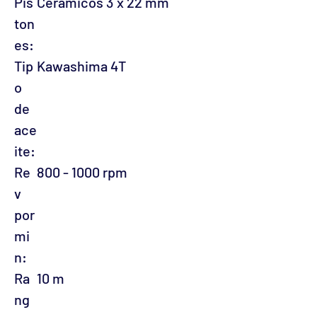
Pis
Ceramicos 3 x 22 mm
ton
es:
Tip
Kawashima 4T
o
de
ace
ite:
Re
800 - 1000 rpm
v
por
mi
n:
Ra
10 m
ng