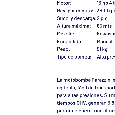
Motor:
13 hp 4
Rev. por minuto:
3800 r
Succ. y descarga:
2 plg
Altura máxima:
85 mts
Mezcla:
Kawash
Encendido:
Manual
Peso:
51 kg
Tipo de bomba:
Alta pr
La motobomba Parazzini 
agrícola, fácil de transpor
para altas presiones. Su m
tiempos OHV, generan 3,8
permite generar una altur