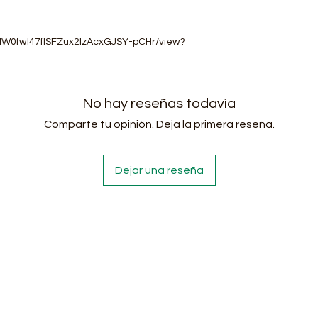
1WjlW0fwl47fISFZux2IzAcxGJSY-pCHr/view?
No hay reseñas todavía
Comparte tu opinión. Deja la primera reseña.
Dejar una reseña