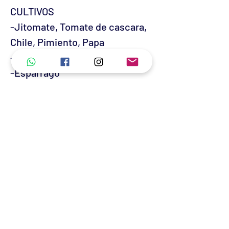
CULTIVOS
-Jitomate, Tomate de cascara,
Chile, Pimiento, Papa
-Plátano/Banano
-Esparrago
-REVISAR DOSIS EN FICHA
TECNICA-
¡GARANTIA DE ALTO
RENDIMIENTO!
No hay reseñas todavía