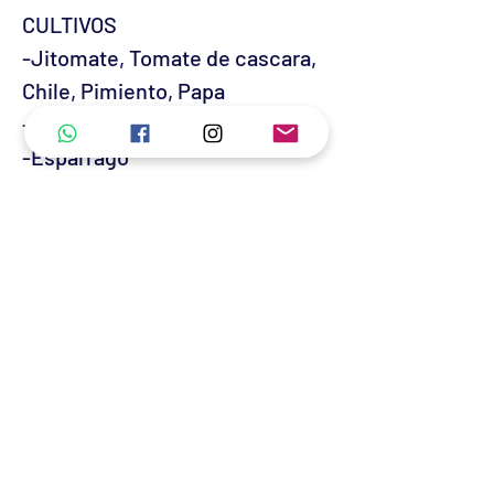
CULTIVOS
-Jitomate, Tomate de cascara,
Chile, Pimiento, Papa
-Plátano/Banano
-Esparrago
-REVISAR DOSIS EN FICHA
TECNICA-
¡GARANTIA DE ALTO
RENDIMIENTO!
No hay reseñas todavía