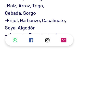
-Maíz, Arroz, Trigo,
Cebada, Sorgo
-Frijol, Garbanzo, Cacahuate,
Soya, Algodón
-Jitomate, Tomate de cáscara
-REVISAR DOSIS Y
OBESRVACIONES EN FICHA
TECNICA-
¡GARANTIA DE ALTO
RENDIMIENTO!