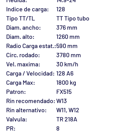
Indice de carga:
128
Tipo TT/TL
TT Tipo tubo
Diam. ancho:
376 mm
Diam. alto:
1260 mm
Radio Carga estat.:
590 mm
Circ. rodado:
3780 mm
Vel. maxima:
30 km/h
Carga / Velocidad:
128 A6
Carga Max:
1800 kg
Patron:
FX515
Rin recomendado:
W13
Rin alternativo:
W11, W12
Valvula:
TR 218A
PR:
8