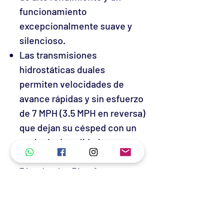
funcionamiento
excepcionalmente suave y
silencioso.
Las transmisiones
hidrostáticas duales
permiten velocidades de
avance rápidas y sin esfuerzo
de 7 MPH (3.5 MPH en reversa)
que dejan su césped con un
acabado de calidad
profesional.
54 pulgadas Plataforma
fabricada con AeroForce que
ofrece un corte
característico con menos