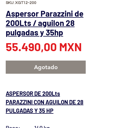
SKU: XGT12-200
Aspersor Parazzini de
200Lts / aguilon 28
pulgadas y 35hp
Precio
55.490,00 MXN
Agotado
ASPERSOR DE 200Lts
PARAZZINI CON AGUILON DE 28
PULGADAS Y 35 HP
Peso:
140 kg