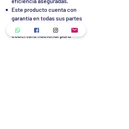
eficiencia aseguradas.
Este producto cuenta con
garantía en todas sus partes
por defectos de fabricación y
cobertura nacional para
mantenimiento y reparación
en más de 500 Centros de
Servicio Autorizados (CSA).
GARANTIA
1 año contra cualquier defecto de
fabricación
No hay reseñas todavía
Comparte tu opinión. Deja la primera
reseña.