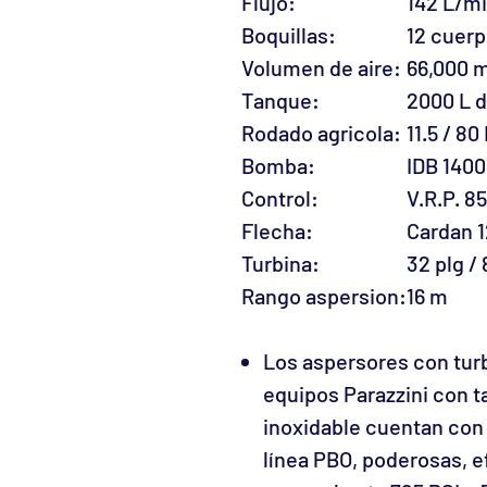
Flujo:
142 L/m
Boquillas:
12 cuerp
Volumen de aire:
66,000 
Tanque:
2000 L d
Rodado agricola:
11.5 / 80
Bomba:
IDB 1400
Control:
V.R.P. 85
Flecha:
Cardan 1
Turbina:
32 plg /
Rango aspersion:
16 m
Los aspersores con tur
equipos Parazzini con t
inoxidable cuentan con 
línea PBO, poderosas, e