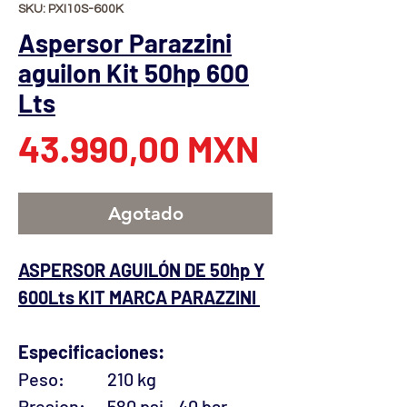
SKU: PXI10S-600K
Aspersor Parazzini
aguilon Kit 50hp 600
Lts​
Precio
43.990,00 MXN
Agotado
ASPERSOR AGUILÓN DE 50hp Y
600Lts KIT MARCA PARAZZINI
Especificaciones:
Peso:
210 kg
Presion:
580 psi - 40 bar