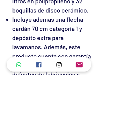
litros en polipropileno y 32
boquillas de disco cerámico.
Incluye además una flecha
cardán 70 cm categoría 1 y
depósito extra para
lavamanos. Además, este
producto cuenta con garantía
en todas sus partes por
defectos de fabricación y
cobertura nacional para
mantenimiento y reparación
en más de 500 Centros de
Servicio Autorizados (CSA).
GARANTIA