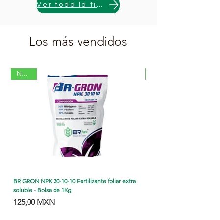
Ver toda la tienda
Los más vendidos
Nuevo
BR GRON NPK 30-10-10 Fertilizante foliar extra
Zanjadora Motor 15 HP 4 T
soluble - Bolsa de 1Kg
filtro de aire Parazzini
Precio
Precio
Precio de oferta
125,00 MXN
58.990,00 MXN